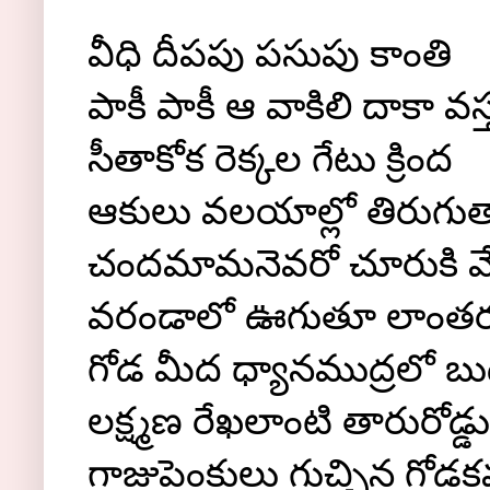
వీధి దీపపు పసుపు కాంతి
పాకీ పాకీ ఆ వాకిలి దాకా వస్
సీతాకోక రెక్కల గేటు క్రింద
ఆకులు వలయాల్లో తిరుగు
చందమామనెవరో చూరుకి వేల
వరండాలో ఊగుతూ లాంతర
గోడ మీద ధ్యానముద్రలో బుద
లక్ష్మణ రేఖలాంటి తారురోడ్డ
గాజుపెంకులు గుచ్చిన గోడక