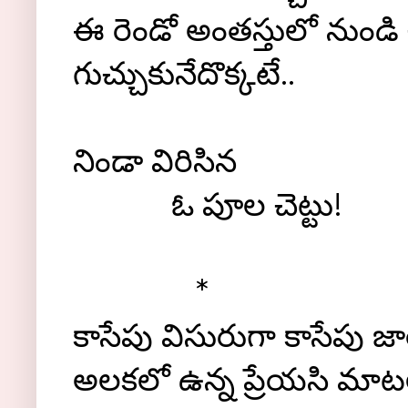
ఈ రెండో అంతస్తులో నుండి 
గుచ్చుకునేదొక్కటే..
నిండా విరిసిన
ఓ పూల చెట్టు!
*
కాసేపు విసురుగా కాసేపు జా
అలకలో ఉన్న ప్రేయసి మాటల