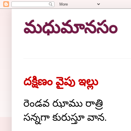
మధుమానసం
దక్షిణం వైపు ఇల్లు
రెండవ ఝాము రాత్రి
సన్నగా కురుస్తూ వాన.