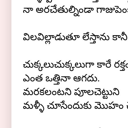
నా అరచేతుల్నిండా గాజుపెంక
విలవిల్లాడుతూ లేస్తాను కానీ
చుక్కలుచుక్కలుగా కారే రక్త
ఎంత ఒత్తినా ఆగదు.
మరకలంటని పూలచెట్టుని
మళ్ళీ చూసేందుకు మొహం చె