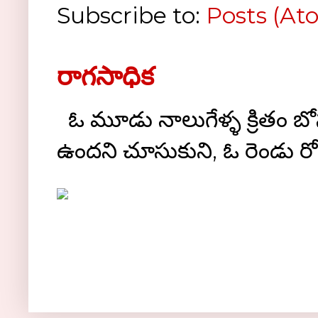
Subscribe to:
Posts (At
రాగసాధిక
ఓ మూడు నాలుగేళ్ళ క్రితం బోస్ట
ఉందని చూసుకుని, ఓ రెండు రోజుల