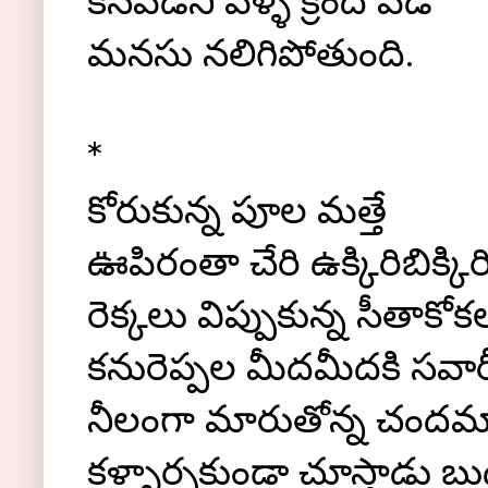
కనపడని వేళ్ళ క్రింద పడి
మనసు నలిగిపోతుంది.
*
కోరుకున్న పూల మత్తే
ఊపిరంతా చేరి ఉక్కిరిబిక్కిరి
రెక్కలు విప్పుకున్న సీతాకోకల
కనురెప్పల మీదమీదకి సవారీ
నీలంగా మారుతోన్న చంద
కళ్ళార్పకుండా చూస్తాడు బుద