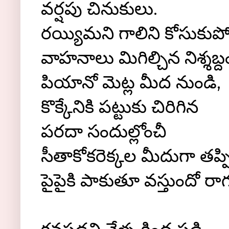
వర్షపు చినుకులు.
రయ్యిమని గాలిని కోసుకు
వాహనాలు మిగిల్చిన నిశ్శబ్ద
పియానో మెట్ల మీద నుండి,
కొక్కేనికి పట్టుకు చిరిగిన
పరదా సందుల్లోంచీ
సీతాకోకరెక్కల మీదుగా తప్ప
పైపైకి పాకుతూ వస్తుందో రా