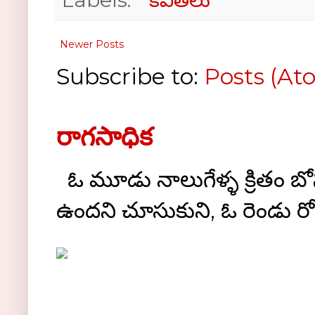
Labels:
* కవితలు
Newer Posts
Subscribe to:
Posts (At
రాగసాధిక
ఓ మూడు నాలుగేళ్ళ క్రితం బోస్ట
ఉందని చూసుకుని, ఓ రెండు రోజుల