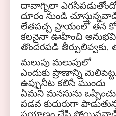
దావాగ్నిలా ఎగసిపడుతోంద
దూరం నుండి చూస్తున్నవాడ
లేతపచ్చ ప్రాయంలో తన కో
కలనైనా ఊహించి అనుభవిం
తొందరపడి తీర్పులివ్వకు,
మలుపు మలుపులో
ఎందుకు ప్రాణాన్ని మెలిపెట్
ఉప్పునీట కలిసే ముందు
ఏమని మనసును ఒప్పించు
పడవ కుదురుగా పాడుతున్
ప్రయాణం చేసి పోయినవాడ