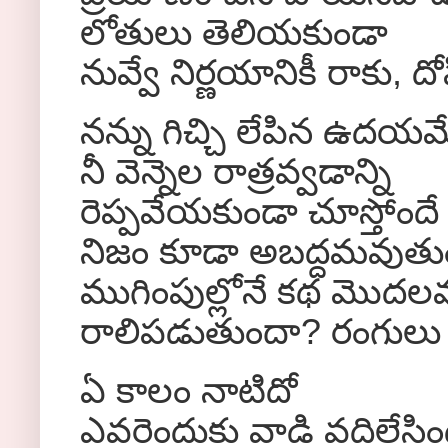
లోతులు తెలియకుండా
నువ్వే నిర్ణయానికీ రాకు, దో
నన్ను గిచ్చి లేపిన ఉదయమ
నీ వెన్నెల రాత్రవ్వడాన్ని
రెప్పవేయకుండా చూస్తోంద
నిజం కూడా అబద్దమవుతు
ముగింపుల్లోనే కథ మొదల
రాలిపడుతుందా? రంగులు
ఏ కాలం నాటిదో
ఎవరెందుకు వాడి వదిలేసిం