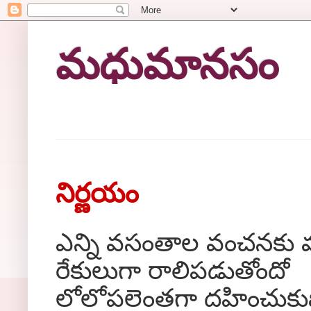
మధుమానసం
నిర్ణయం
ఎన్ని వసంతాల వంచనకు 
రేకులుగా రాలిపడుతోందో
లోలోపలెంతగా దహించుక