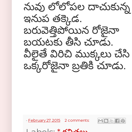
నువు లోలోపల దాచుకున్న
ఇనుప తక్కెడ.
బరువెత్తిపోయిన రోజైనా
బయటకు తీసి చూడు.
వీలైతే విరిచి ముక్కలు చేసి
ఒక్కరోజైనా బ్రతికి చూడు.
-
February 27, 2015
2 comments: