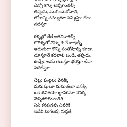
ఎన్నో కొన్ని అప్పగింతల్నీ
తప్పదు, ముగించుకోవాలి,
లోకాన్ని నమ్ముతూ నమ్మిస్తూ లేదా
నటిస్తూ
కళ్ళల్లో తేలే ఆశనిరాశల్నీ
కౌగిళ్ళలో నొక్కుకునే బాధల్నీ
అరుదుగా కొన్ని సంతోషాల్ని కూడా,
చూస్తూనే కదలాలి బండి, తప్పదు,
ఉద్వేగాలను గెలుస్తూ భరిస్తూ లేదా
వదిలేస్తూ
చెట్లు పుట్టలు వెనక్కి
మనుషులూ మమతలూ వెనక్కి
ఒక జీవితమో జ్ఞాపకమో వెనక్కి
వెళ్ళిపోయేవాడికి
ఏవీ కనపడవు చివరికి
ఇవేవీ మిగలవు గుర్తుకి.