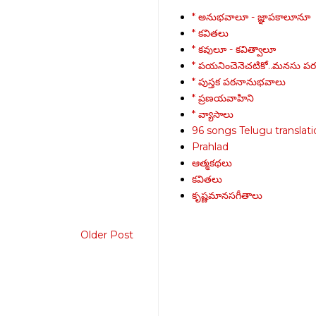
* అనుభవాలూ - జ్ఞాపకాలూనూ
* కవితలు
* కవులూ - కవిత్వాలూ
* పయనించెనెచటికో..మనసు పరవ
* పుస్తక పఠనానుభవాలు
* ప్రణయవాహిని
* వ్యాసాలు
96 songs Telugu translati
Prahlad
ఆత్మకథలు
కవితలు
కృష్ణమానసగీతాలు
Older Post