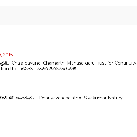
, 2015
వు గుర్తుకి.....Chala bavundi Chamarthi Manasa garu....just for Continu
n tho....జీవితం... మనకు తెలిసినంత వరకే....
- 'సాహితీ శశి' అంతరంగం......Dhanyavaadaalatho...Sivakumar Ivatury