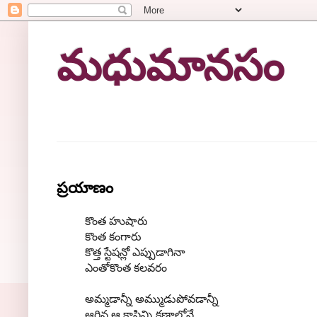
మధుమానసం
ప్రయాణం
కొంత హుషారు
కొంత కంగారు
కొత్త స్టేషన్లో ఎప్పుడాగినా
ఎంతోకొంత కలవరం
అమ్మడాన్నీ అమ్ముడుపోవడాన్నీ
ఆగిన ఆ కాసిన్ని క్షణాల్లోనే