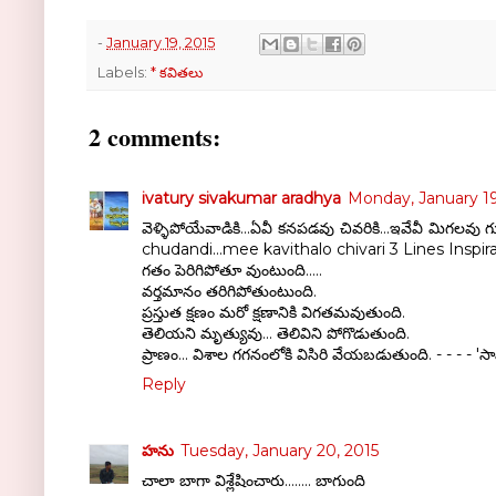
-
January 19, 2015
Labels:
* కవితలు
2 comments:
ivatury sivakumar aradhya
Monday, January 19
వెళ్ళిపోయేవాడికి...ఏవీ కనపడవు చివరికి...ఇవేవీ మిగల
chudandi...mee kavithalo chivari 3 Lines Inspiratio
గతం పెరిగిపోతూ వుంటుంది.....
వర్తమానం తరిగిపోతుంటుంది.
ప్రస్తుత క్షణం మరో క్షణానికి విగతమవుతుంది.
తెలియని మృత్యువు... తెలివిని పోగొడుతుంది.
ప్రాణం... విశాల గగనంలోకి విసిరి వేయబడుతుంది. - - - 
Reply
హను
Tuesday, January 20, 2015
చాలా బాగా విశ్లేషించారు........ బాగుంది