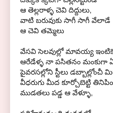
ఆ తెల్లరాళ్ళ చెవి దిద్దులు,
వాటి బరువుకు సాగీ సాగీ వేలాడే
ఆ చెవి తమ్మెలు
వేసవి సెలవుల్లో మావయ్య ఇంటికె
ఆరేడేళ్ళ నా పసితనం మంకుగా ఏడ
పైవరసల్లోని స్టీలు డబ్బాల్లోంచీ మ
వీధరుగు మీద కూర్చోబెట్టి తిని
ముడతలు పడ్డ ఆ వేళ్ళూ,