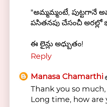
"అమ్మమ్మంటే, పుట్టగానే అమ
పసితనపు చేసంచీ అరల్లో భద
ఈ లైన్లు అధ్బుతం!
Reply
Manasa Chamarthi
Thank you so much, L
Long time, how are