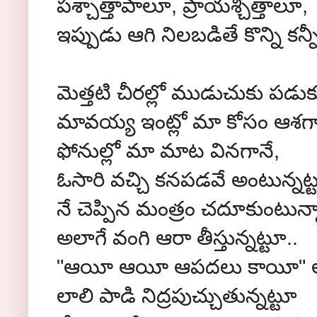
పశ్చాత్తాపాలూ, ప్రాయశ్చిత్తాలూ,
ఇప్పుడు ఆగి నిలబడితే కొన్ని కన్నీ
మెత్తటి చీరల్లో ముడుచుకు పడుక
మావయ్య ఇంట్లో మా కోసం ఆశగా చ
ఫోనుల్లో మా మాట వినగానే,
ఓసారి వచ్చి కనపడవే అంటున్నట్
నే చెప్పిన మంత్రం చదూకుంటున
అలాగే వంగి ఆరా తీస్తున్నట్టూ..
"ఆయీ ఆయీ ఆపదలు కాయీ" 
లాలి పాడి నిద్రపుచ్చుతున్నట్టూ