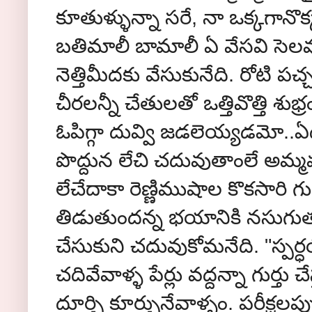
కూతుళ్ళున్నా సరే, నా ఒక్కగానొ
బతిమాలీ బామాలీ ఏ వేసవి సెలవుల
నెత్తిమీదకు వేసుకునేది. రోటి ప
చీరలన్నీ చేతులతో ఒత్తివొత్తి 
ఓపిగ్గా దువ్వి జడలెయ్యడమో..ఏదో
పొద్దున లేచి చదువుతాంలే అమ్మమ్మా
లేచేదాకా రెణ్ణిముషాల కొకసారి గు
తిడుతుందన్న భయానికి నసుగుతూన
చేసుకుని చదువుకోమనేది. "స్పర్ధ
చదివేవాళ్ళ పేర్లు వద్దన్నా గుర్తు
దూర్చి కూర్చునేవాళ్ళం. పరీక్షల