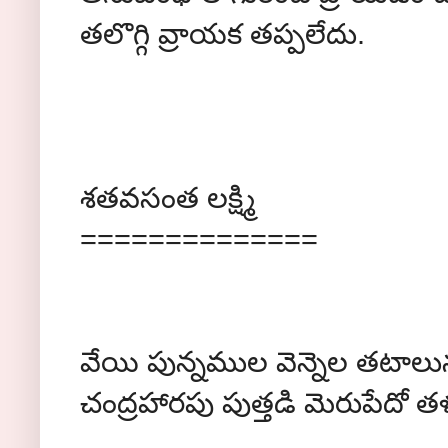
తలొగ్గి వ్రాయక తప్పలేదు.
శతవసంత లక్ష్మి
==============
వేయి పున్నముల వెన్నెల తటాలున
చంద్రహారపు పుత్తడి మెరుపేదో తళ