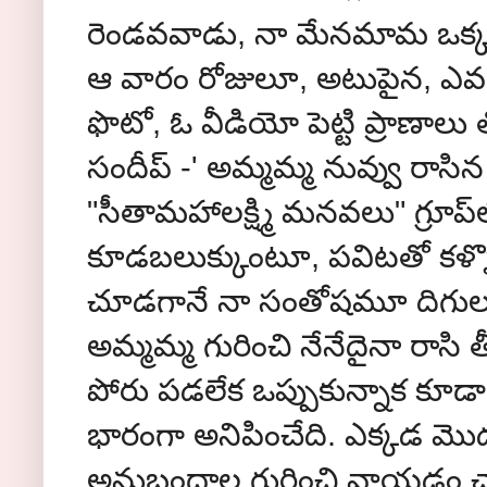
రెండవవాడు, నా మేనమామ ఒక్కగా
ఆ వారం రోజులూ, అటుపైన, ఎవరి ఊ
ఫొటో, ఓ వీడియో పెట్టి ప్రాణాలు
సందీప్ -' అమ్మమ్మ నువ్వు రాస
"సీతామహాలక్ష్మి మనవలు" గ్రూ
కూడబలుక్కుంటూ, పవిటతో కళ్ళొ
చూడగానే నా సంతోషమూ దిగులూ
అమ్మమ్మ గురించి నేనేదైనా రాసి త
పోరు పడలేక ఒప్పుకున్నాక కూడ
భారంగా అనిపించేది. ఎక్కడ మొదల
అనుబంధాల గురించి వ్రాయడం చాలా