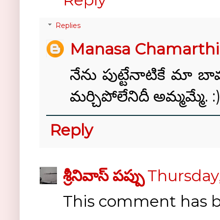
Replies
Manasa Chamarthi
నేను పుట్టేనాటికే మా బా
మర్చిపోలేనిదీ అమ్మమ్మే
Reply
శ్రీనివాస్ పప్పు
Thursday,
This comment has b