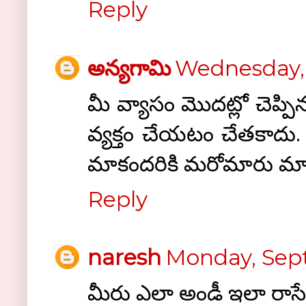
Reply
అన్యగామి
Wednesday,
మీ వ్యాసం మొదట్లో చెప్ప
వ్యక్తం చేయటం చేతకాదు
మాకందరికి మరోమారు మాఅ
Reply
naresh
Monday, Sept
మీరు ఎలా అండీ ఇలా రాసే