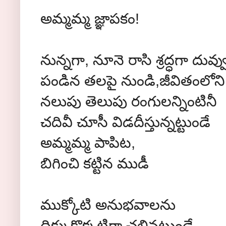
అమ్మమ్మ జ్ఞాపకం!
నున్నగా, నూనె రాసి శ్రద్ధగా దువ్వ
పండిన తలపై నుండి,జీవితంలోని
నలుపు తెలుపు రంగులన్నింటినీ
చదివీ చూసీ విడదీస్తున్నట్టుండే
అమ్మమ్మ పాపిట,
బిగించి కట్టిన ముడీ
ముక్కోటి అనుభవాలను
దిక్కుకొక్కటిగా చల్లినట్టుండే