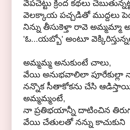
వేపచెట్టు క్రింద కథలు చెబుతున్నట
వెలక్కాయ పచ్చడితో ముద్దలు పె
నిన్ను తీసుకెళ్తా రావె అమ్మమ్మా 
'ఓ...యబ్బో' అంటూ వెక్కిరిస్తున్న
అమ్మమ్మ అనుకుంటే చాలు,
వేయి అనుభవాలిలా పూరేకుల్లా నా
నన్నొక సీతాకోకను చేసి ఆడిస్తాయ
అమ్మమ్మంటే,
నా ప్రతిభయాన్నీ దాటించిన తిర
వేయి చేతులతో నన్ను కాచుకుని