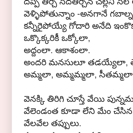
దప్పి తీర్చి సేదతీర్చిన చల్లని స
వెళ్ళిపోతున్నాం -అనగానే గబాల్
కన్నీరైపోయ్యే గోదారి అనేది ఇంకొ
ఒక్కొక్కరికీ ఒక్కోలా,
అద్దంలా. ఆకాశంలా.
అందరి మనసులూ తడయ్యేలా, త
అమ్మలా, అమ్మమ్మలా, సీతమ్మలా
వెనక్కి తిరిగి చూస్తే వేయి పున్న
వేలెండంత కూడా లేని మేం చేసిన
వేలవేల తప్పులు.