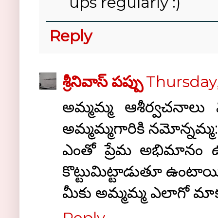
ups regularly :)
Reply
శ్రీనివాస్ పప్పు
Thursday,
అమ్మమ్మ ఆశీర్వచనాలు 
అమ్మమ్మగారికి నమోన్నమ్మ:
ఎంతో ప్రేమ అభిమానం 
కొట్టుమిట్టాడుతూ ఉంటాయ
మీకు అమ్మమ్మ ఎలాగో మ
Reply