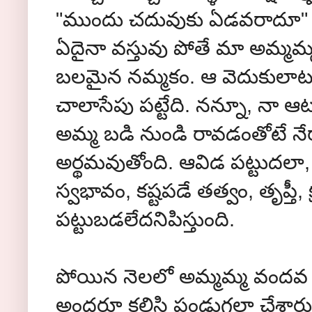
"ముందు చదువుకు ఏడవరాదూ" అని
ఏదైనా వస్తువు పోతే మా అమ్మమ్
బలమైన నమ్మకం. ఆ వెదుకులాటకు
చాలాసేపు పట్టేది. నన్నూ, నా ఆ
అమ్మ బడి నుండి రావడంతోటే నేరా
అర్థమవుతోంది. ఆవిడ పట్టుదలా, క్ర
స్వభావం, కష్టపడే తత్వం, తృప్తీ,
పట్టుబడలేదనిపిస్తుంది.
పోయిన నెలలో అమ్మమ్మ వందవ 
అందరూ కలిసి పండుగలా చేశారు.