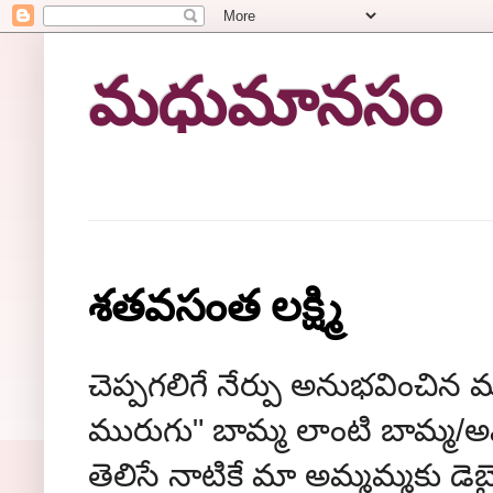
మధుమానసం
శతవసంత లక్ష్మి
చెప్పగలిగే నేర్పు అనుభవించి
మురుగు" బామ్మ లాంటి బామ్మ/
తెలిసే నాటికే మా అమ్మమ్మకు డె