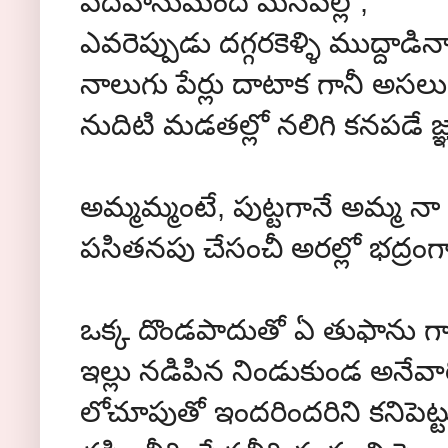
పదిహేనుమంది మనవల్లో,
ఎవరెప్పుడు దగ్గరకెళ్ళి ముద్దాడిన
నాలుగు పేర్లు దాటాక గానీ అసలు ప
నుదిటి మడతల్లో నలిగి కనపడే జ్ఞా
అమ్మమ్మంటే, పుట్టగానే అమ్మ నా 
పసితనపు చేసంచీ అరల్లో భద్రంగ
ఒక్క దొండపాదుతో ఏ తుఫాను గాల
ఇల్లు నడిపిన నిండుకుండ అనేవ
లోచూపుతో ఇందరిందరిని కనిపెట్ట