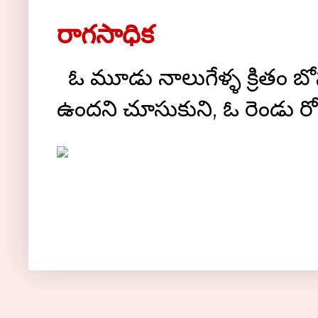
రాగసాధిక
ఓ మూడు నాలుగేళ్ళ క్రితం బోస్ట
ఉందని చూసుకుని, ఓ రెండు రోజుల