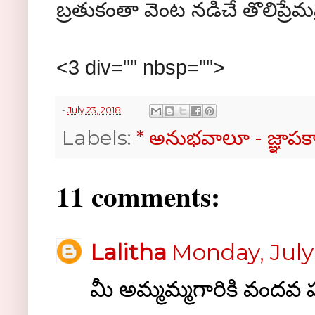
బ్రతుకంతా వెంట నడిచే తొలిప్రే
<3 div="" nbsp="">
-
July 23, 2018
Labels:
* అనుభవాలూ - జ్ఞాప
11 comments:
Lalitha
Monday, July
మీ అమ్మమ్మగారికి వందవ 