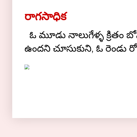
రాగసాధిక
ఓ మూడు నాలుగేళ్ళ క్రితం బోస్ట
ఉందని చూసుకుని, ఓ రెండు రోజుల