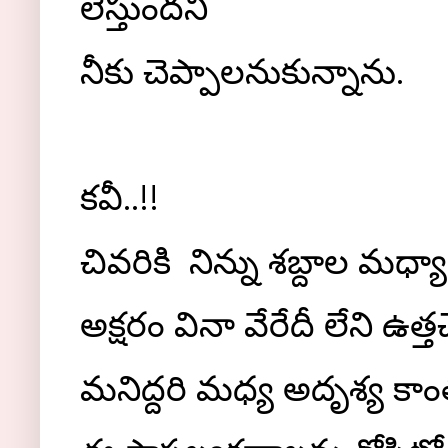
లేస్తుందనీ
నీకు చెప్పాలనుకున్నాను.
కవీ..!!
చివరికి నిన్ను శబ్దాల మధ
అక్షరం వినా వేరేదీ లేని ఉత
మనిద్దరి మధ్య అదృశ్య కాం