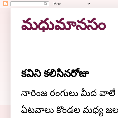
మధుమానసం
కవిని కలిసినరోజు
నారింజ రంగులు మీద వాలే 
ఏటవాలు కొండల మధ్య జలపా