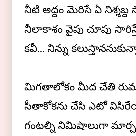
నీటి అద్దం మెరిసే ఏ నిశ్శబ్
నీలాకాశం వైపు చూపు సారిస్
కవీ... నిన్ను కలుస్తాననుకున్
మిగతాలోకం మీద చేతి రుమ
సీతాకోకను చేసి ఎటో విసి
గంటల్ని నిమిషాలుగా మార్