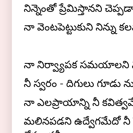
నిన్నెంతో ప్రేమిస్తానని చెప్
నా వెంటపెట్టుకుని నిన్ను 
నా నిర్వ్యాపక సమయాలని న
నీ స్వరం - దిగులు గూడు ను
నా ఎలప్రాయాన్ని నీ కవిత్వ
మలినపడని ఉద్వేగమేదో నీ 