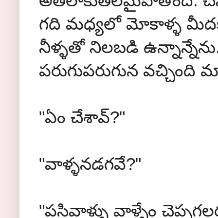
అతలాకుతలమైపోతోంది. చ
గది మధ్యలో మోకాళ్ళ మీ
నీళ్ళతో నిలబడి ఉన్నాన్నేను.
పరుగుపరుగున వచ్చింది మా
"ఏం చేశావ్?"
"వాళ్ళనడగవే?"
"పసివాళ్ళు వాళ్ళేం చెప్పగ