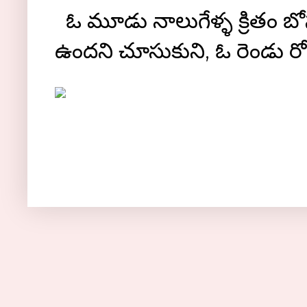
ఓ మూడు నాలుగేళ్ళ క్రితం బోస్ట
ఉందని చూసుకుని, ఓ రెండు రోజుల