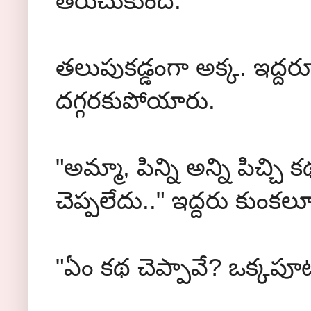
తెరుచుకుంది.
తలుపుకడ్డంగా అక్క. ఇద్దరూ
దగ్గరకుపోయారు.
"అమ్మా, పిన్ని అన్ని పిచ్చి
చెప్పలేదు.." ఇద్దరు కుంకలూ
"ఏం కథ చెప్పావే? ఒక్కపూట 