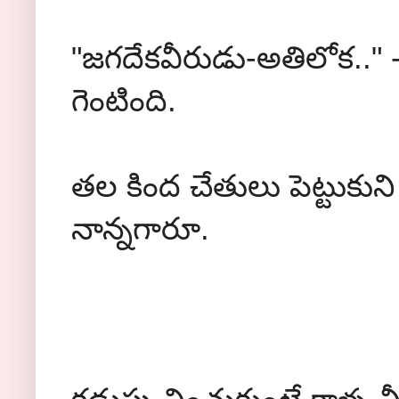
"జగదేకవీరుడు-అతిలోక.."
గెంటింది.
తల కింద చేతులు పెట్టుకున
నాన్నగారూ.