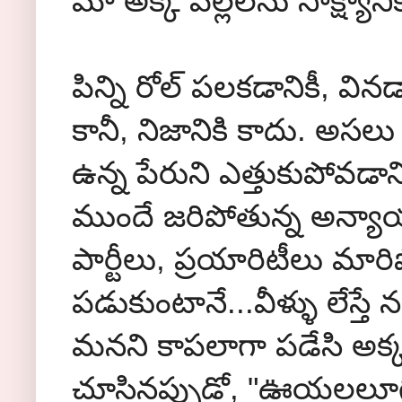
మా అక్క పిల్లలను సాక్ష్యానికి
పిన్ని రోల్ పలకడానికీ, వి
కానీ, నిజానికి కాదు. అసలు
ఉన్న పేరుని ఎత్తుకుపోవడానిక
ముందే జరిపోతున్న అన్యాయాన
పార్టీలు, ప్రయారిటీలు మా
పడుకుంటానే...వీళ్ళు లేస్తే 
మనని కాపలాగా పడేసి అక్క
చూసినప్పుడో, "ఊయలలూగి న