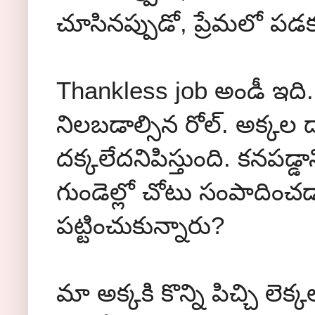
చూసినప్పుడో, ప్రేమలో ప
Thankless job అండీ ఇది.
నిలబడాల్సిన రోల్. అక్కల దా
దక్కలేదనిపిస్తుంది. కనపడ్
గుండెల్లో చోటు సంపాదించ
పట్టించుకున్నారు?
మా అక్కకి కొన్ని పిచ్చి లెక