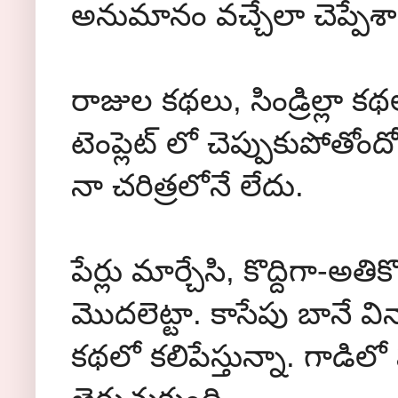
అనుమానం వచ్చేలా చెప్పే
రాజుల కథలు, సిండ్రిల్లా 
టెంప్లెట్ లో చెప్పుకుపోతో
నా చరిత్రలోనే లేదు.
పేర్లు మార్చేసి, కొద్దిగా-అతిక
మొదలెట్టా. కాసేపు బానే విన్న
కథలో కలిపేస్తున్నా. గాడిల