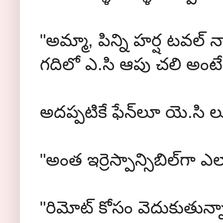
"అమ్మా, పిన్ని హర్ష టవల్ న
గదిలో ఎ.సి ఆపు చలి అంటే 
అదప్పటికే ఫేన్‌లూ యె.సి
"అంత ఇర్రెస్పాన్సిబిల్‌గా 
"రిమోట్ కోసం వెదుకుతున్నా