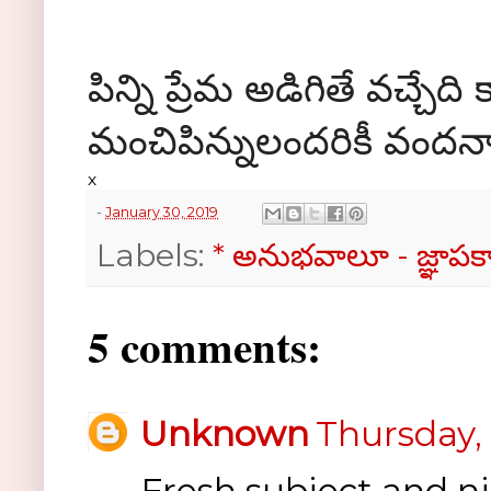
పిన్ని ప్రేమ అడిగితే వచ్చే
మంచిపిన్నులందరికీ వందనా
x
-
January 30, 2019
Labels:
* అనుభవాలూ - జ్ఞాప
5 comments:
Unknown
Thursday, 
Fresh subject and ni