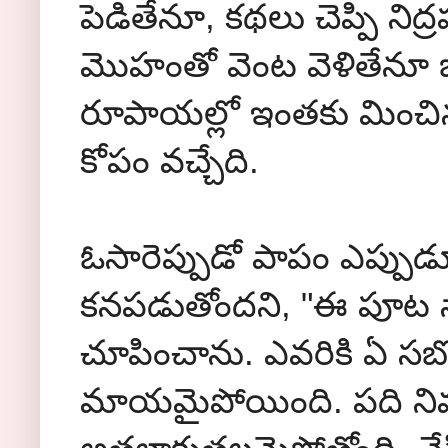
పెడితేనూ, కథలు చెప్పి నిద
మొహంతో వెంట వెళితేనూ బ
రూపాయల్లో ఇంతకు మించిన
కోపం వచ్చేది.
ఓసారెప్పుడో పాపం ఎప్పు
కనపడుతోందని, "ఈ పూట స్
చూపించాను. ఎవరికి ఏ సబ
మాయమైపోయింది. పది ని