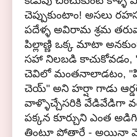
కడుపు చించుకుంటే కాళ్ళ మ
చెప్పుకుంటాం! అసలు రహస
పదేళ్ళ అవిరామ శ్రమ తరువ
పిల్లాణ్ణి ఒక్క మాటా అనకు
సహా నిలబడి కాచుకోవడం, 'అమ
చెవిలో మంతనాలాడటం, "పిన్న
చెయ్" అని హర్షా గాడు ఆర్డ
వాళ్ళొచ్చేసరికి వేడివేడిగా 
పక్కన కూర్చుని ఎంత అడిగ
తింటూ పోతారే - అయినా మొట్ట