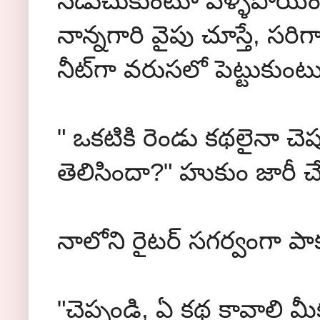
నడుచుకుంటూ వెళ్ళిపోయిం
నాన్నగారి వైపు చూస్తే, సరి
నీట్‌గా వరుసలో పెట్టుకుంటు
" ఒకటికి రెండు కథలైనా చెప్
తెలిసిందా?" హుకుం జారీ చేస
నాలోని రైటర్ సగర్వంగా పాక
"చెప్పండి, ఏ కథ కావాలి మ