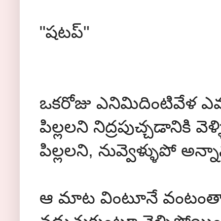
"షటప్"
ఒకరోజు ఎనిమిదింటివేళ ఎవర
పిల్లలని నిద్రపుచ్చడానికి 
పిల్లలని, నువ్వెళ్ళుపో అన్న
ఆ మాట వింటూనే వంటంతా 