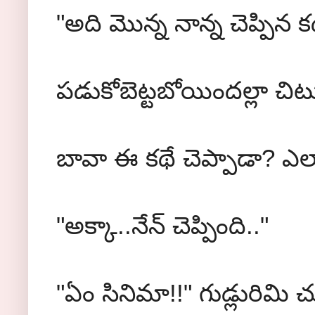
"అది మొన్న నాన్న చెప్పిన క
పడుకోబెట్టబోయిందల్లా చిటు
బావా ఈ కథే చెప్పాడా? ఎ
"అక్కా..నేన్ చెప్పింది.."
"ఏం సినిమా!!" గుడ్లురిమి చ