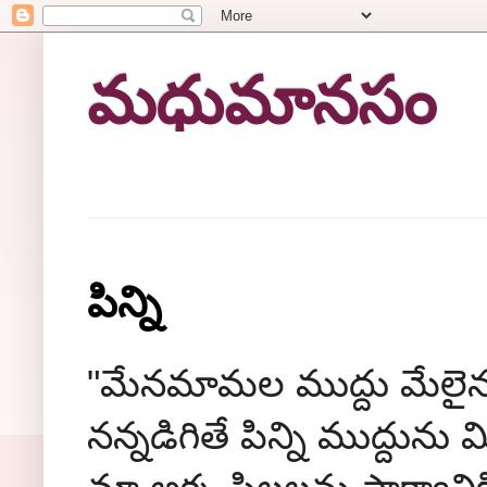
మధుమానసం
పిన్ని
"మేనమామల ముద్దు మేలైన 
నన్నడిగితే పిన్ని ముద్దున