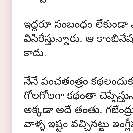
ఇద్దరూ సంబంధం లేకుండా ఎవర
విసిరేస్తున్నారు. ఆ కాంబ
కాదు.
నేనే పంచతంత్రం కథలందుకున్
గోలగోలగా కథంతా చెప్పేస్
అక్కడా అదే తంతు. గజేంద్రుడ
వాళ్ళ ఇష్టం వచ్చినట్టు ఇ