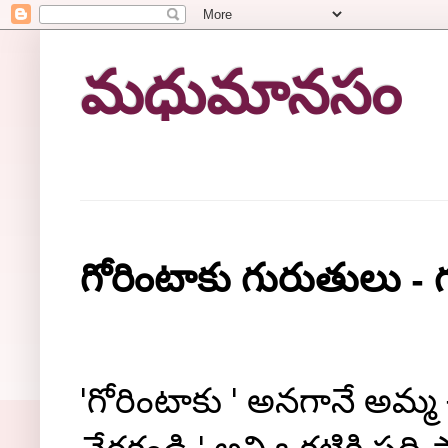
మధుమానసం
గోరింటాకు గురుతులు - 
'గోరింటాకు ' అనగానే అమ్మ చ