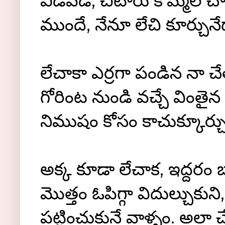
విడివడి, చిటారు కొమ్మల 
ముందే, నేనూ లేచి కూర్చునేద
లేచాకా ఎర్రగా పండిన నా చే
గోరింట నుండి వచ్చే వింతైన
నిముషం కోసం కాచుక్కూర్చున
అక్క కూడా లేచాక, ఇద్దరం 
మొత్తం ఓపిగ్గా విదుల్చుకున
పట్టించుకునే వాళ్ళం. అలా చ