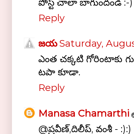
పోస్ట్ చాలా బాగుందండీ :-)
Reply
జయ
Saturday, August
ఎంత చక్కటి గోరింటాకు గు
టపా కూడా.
Reply
Manasa Chamarthi
@ప్రవీణ్,దిలీప్, వంశీ - :):)