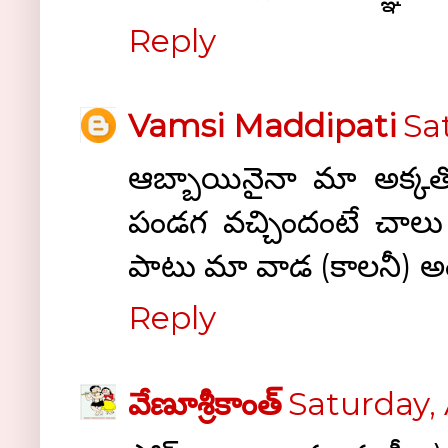
Reply
Vamsi Maddipati
Sa
ఆబ్బాయినైనా మా అక్కతో 
పండగ వచ్చిందంటే చాలు 
పాటు మా వాడ (కాలనీ) అంతా
Reply
వేణూశ్రీకాంత్
Saturday, 