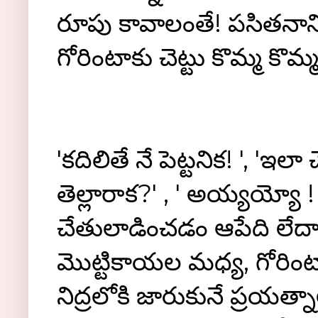
రూపు కావాలంతే! పసితనానికి 
గోరింటాకు చెట్టు కొమ్మ కొమ
'కదిలితే నే పెట్టనిక! ', 
తెల్లారాక?' , ' అయ్యయ్య
చేతులాడించడం ఆపేది లేదా.
మొట్టికాయల మధ్య, గోరింటా
నిద్రలోకి జారుకునే ప్రయత్