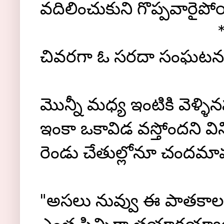
వదిలించుకుని గొప్పవారైపో
చివరగా ఓ సరదా సంఘటన 
మొన్నీ మధ్య ఇంటికి వెళ్ళి
ఇంకా ఒకావిడ వస్తోందని వి
రెండు చేతుల్లోనూ చందమామలు
"అసలు నువ్వు ఈ పాతకాలం డి