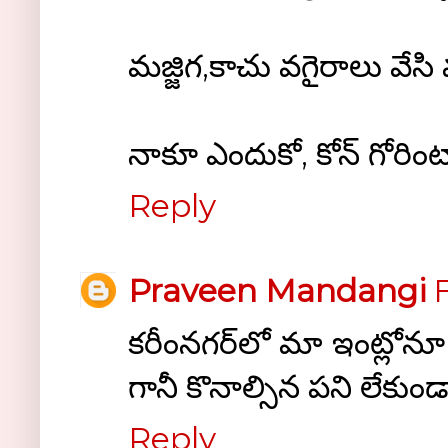
మజ్జిగ,కాచు వగైరాలు వేస
నాకూ ఎందుకో, కోన్ గోరింట
Reply
Praveen Mandangi
F
కరీంనగర్‌లో మా ఇంట్లోనూ గ
గానీ కొనాల్సిన పని లేకుండ
Reply