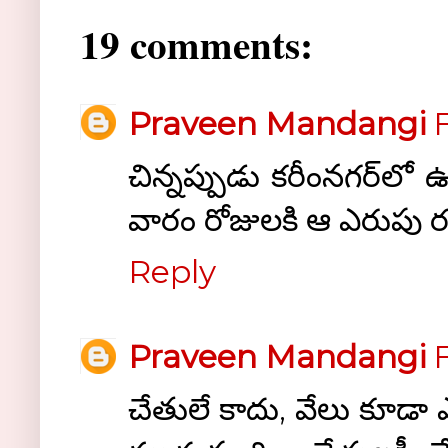
19 comments:
Praveen Mandangi
F
చిన్నప్పుడు కరీంనగర్‌లో ఉండ
వారం రోజులకి ఆ ఎరుపు ర
Reply
Praveen Mandangi
F
చేతులే కాదు, వేలు కూడా ఎర