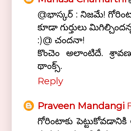
@భాస్కర్ : నిజమే! గోరి
కూడా గుర్తులు మిగిల్చింద
:)@ చందనా!
కొంచెం అలాంటిదే. శ్
థాంక్స్.
Reply
Praveen Mandangi
F
గోరింటాకు పెట్టుకోవడానిక