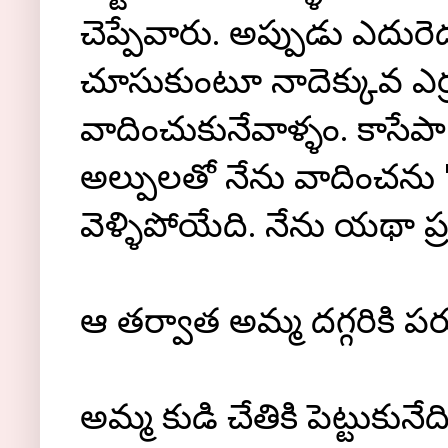
చెప్పేవారు. అప్పుడు ఎదురె
చూసుకుంటూ నాదెక్కువ ఎర్ర
వాదించుకునేవాళ్ళం. కాసేప
అల్పులతో నేను వాదించను '
వెళ్ళిపోయేది. నేను యథా 
ఆ తర్వాత అమ్మ దగ్గరికి పరుగ
అమ్మ కుడి చేతికి పెట్టుకునే