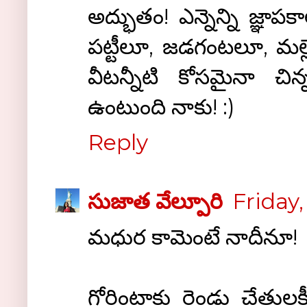
అద్భుతం! ఎన్నెన్ని జ్ఞా
పట్టీలూ, జడగంటలూ, మల
వీటన్నీటి కోసమైనా చి
ఉంటుంది నాకు! :)
Reply
సుజాత వేల్పూరి
Friday,
మధుర కామెంటే నాదీనూ!
గోరింటాకు రెండు చేతులకీ