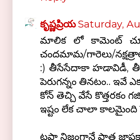
కృష్ణప్రియ
Saturday, Au
మాలిక లో కామెంట్ చూసి
చందమామ/గారెలు/నక్షత్రాలు
:) తీసేసేదాకా హడావిడీ, త
పెరుగన్నం తినటం.. ఇవే ఎక్
కోన్ తెచ్చి వేసే కొత్తరకం
ఇష్టం లేక చాలా కాలమైంది పె
టపా నిజంగానే పాత జ్ఞాపకాల