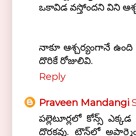
ఒకావిడ వస్తోందని విని ఆ
నాకూ ఆశ్చర్యంగానే ఉంది వ
దొరికే రోజులివి.
Reply
Praveen Mandangi
పల్లెటూర్లలో కోన్స్ ఎక్క
దొరకవు. టౌన్‌లో అపార్ట్మె