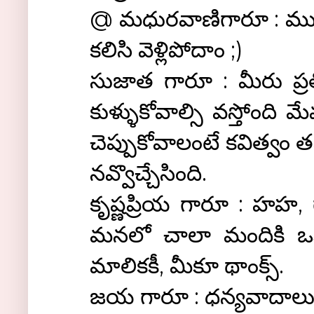
@ మధురవాణిగారూ : ముందు 
కలిసి వెళ్లిపోదాం ;)
సుజాత గారూ : మీరు ప్
కుళ్ళుకోవాల్సి వస్తోంది 
చెప్పుకోవాలంటే కవిత్వం తన
నవ్వొచ్చేసింది.
కృష్ణప్రియ గారూ : హహ, 
మనలో చాలా మందికి ఒకే
మాలికకీ, మీకూ థాంక్స్.
జయ గారూ : ధన్యవాదాలు;