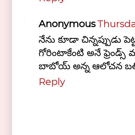
Anonymous
Thursda
నేను కూడా చిన్నప్పుడు పెట్
గోరింటాకేంటి అనే ఫ్రెండ్స
బాబోయ్ అన్న ఆలోచన బల
Reply