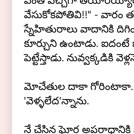
ఎంత పిచ్చిగా తయారయ్యాయో
వేసుకోకపోతివి!!" - వారం 
స్నేహితురాలు వాదానికి దిగిం
కూర్చుని ఉంటాడు. ఐదంటే ఐ
పెట్టేస్తాడు. నువ్వక్కడికి వెళ
మోచేతుల దాకా గోరింటాకా.
'వెళ్ళలేద'న్నాను.
నే చేసిన ఘోర అపరాధానికి మ