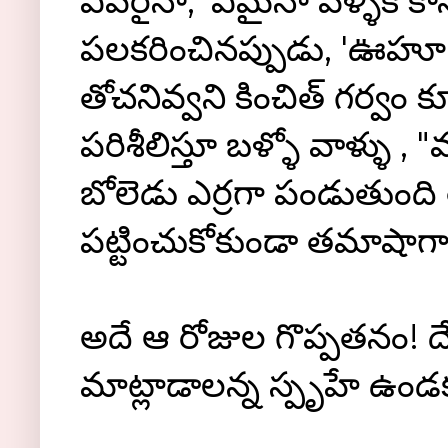
ఎవరైనా, 'ఏమైనా పెళ్ళికి కాన
పలకరించినప్పుడు, 'ఊహూ, ఊ
తోచనివ్వని కించిత్ గర్వం
పరిశీలిస్తూ బళ్ళో వాళ్ళు ,
బోలెడు ఎర్రగా పండుతుంది తె
పట్టించుకోకుండా తమాషాగా భ
అదే ఆ రోజుల గొప్పతనం! దే
మాట్లాడాలన్న స్పృహే ఉండక్క