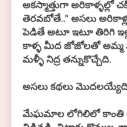
అకస్మాత్తుగా అరికాళ్ళల్లో చక
తెరవబోతే.." అసలు అరికాళ్లల
పెడితే అటూ ఇటూ తిరిగి ఇల్
కాళ్ళ మీద జోజోలతో అమ్మ స
మళ్ళీ నిద్ర తన్నుకొచ్చేది.
అసలు కథలు మొదలయ్యేది తె
మేఘమాల లోగిలిలో కాంతి రే