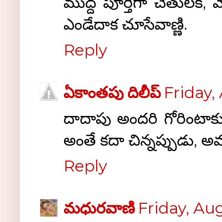
ముద్ద పూర్తిగా చేతులకీ, వే
ఎండేదాక చూసేవాణ్ణి.
Reply
ఏకాంతపు దిలీప్
Friday,
దాదాపు అందరి గోరింటాకు జ
అంతే కదా చిన్నప్పుడు, 
Reply
మధురవాణి
Friday, Aug