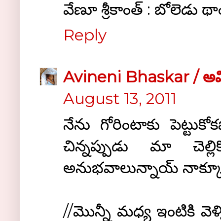
వేణూ శ్రీకాంత్ : బోలెడు థ
Reply
Avineni Bhaskar / అవిన
August 13, 2011
నేను గోరింటాకు పెట్టుకో
చిన్నప్పుడు మా చెల్లి
అనుభవాలున్నాయ్ నాక్కూ
//మొన్నీ మధ్య ఇంటికి వె