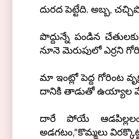
దురద పెట్టేది. అబ్బ, చచ్చ
పొద్దున్నే పండిన చేతులకు
నూనె మెరుపులో ఎర్రని గ
మా ఇంట్లో పెద్ద గోరింట వృ
దానికి తాడుతో ఉయ్యాల వే
దారే పోయే ఆడపిల్లలం
అడగటం,"కొమ్మలు విరక్కొట్