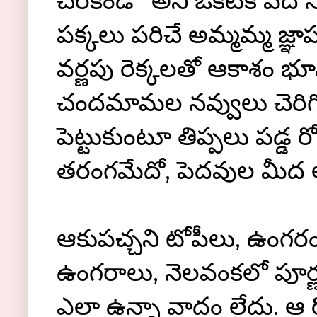
చేరకండి ' అని ఒకటికి పది 
పక్కలు పరిచే అమ్మమ్మ జ్
వర్ణపు రెక్కలతో ఆకాశం భూ
చందమామల నవ్వులు చెరిగి
పెట్టుకుంటూ తిప్పలు పడ్డ 
తరంగమేదో, పెదవుల మీద ఆ
ఆకుపచ్చని టోపీలు, ఉంగరం వేల
ఉంగరాలు, నెలవంకలో పూర్ణ 
ఎలా ఉన్నా వాదం లేదు. ఆ 