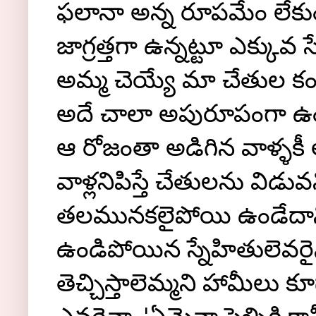
ఫలానా అన్న రూపమేం లేకు
జాగ్రత్తగా ఉన్నట్టూ ఎక్కువ
అమ్మ చెయ్యే మా చేతుల కం
అదే చాలా అపురూపంగా ఉం
ఆ రోజంతా అడిగిన వాళ్ళకీ
వాళ్లనిపిస్తే చేతులను వ
తలమునకలైపోయి ఉండేదాన్ని.
ఉండిపోయిన స్నేహితులెవరైన
తెచ్చిస్తాలెమ్మని హామీలు కూడ