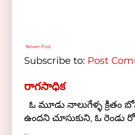
Newer Post
Subscribe to:
Post Com
రాగసాధిక
ఓ మూడు నాలుగేళ్ళ క్రితం బోస్ట
ఉందని చూసుకుని, ఓ రెండు రోజుల