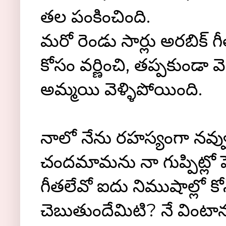
తల పంకించింది.
మరో రెండు సార్లు అరబిక్ గీ
కోసం వర్ణించి, తప్పకుండా వ
అమ్మయి వెళ్ళిపోయింది.
నాలో నేను రహస్యంగా నవ్వు
చందమామను నా గుప్పిట్లో ప
గీతలేవో ఐదు నిముషాల్లో కోన్‌
చెబుతుందేమిటి? నే వింటాననే