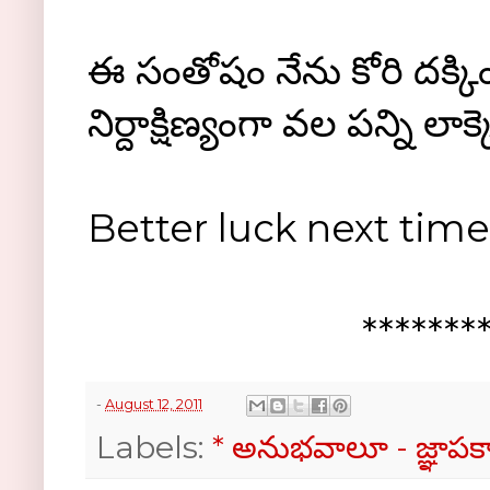
ఈ సంతోషం నేను కోరి దక్కిం
నిర్దాక్షిణ్యంగా వల పన్ని లాక
Better luck next time,
*******
-
August 12, 2011
Labels:
* అనుభవాలూ - జ్ఞాప