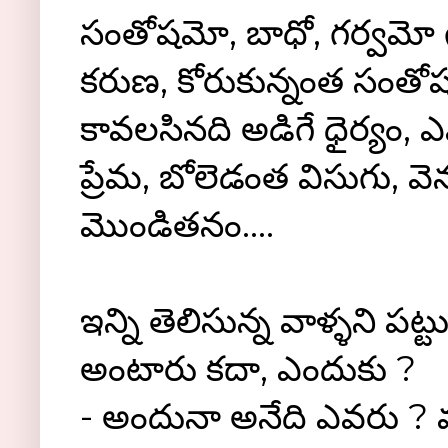
సంతోషమో, బాధో, గర్వమో
కరుణ, కోరుకున్నంత సంతోషం,
కావలసినది అడిగే ధైర్యం, 
ప్రేమ, బోలెడంత విసుగు, వ
మొండితనం....
ఇన్ని తెలిసున్న వాళ్ళని పట
అంటారు కదా, ఎందుకు ?
- అందునా అనేది ఎవరు ? వయసు